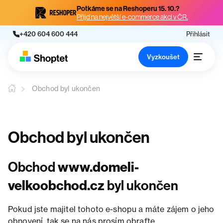
Potkáme se na Reshoperu 15. 10.?
Přijď na největší e-commerce akci v ČR.
+420 604 600 444
Přihlásit
Vyzkoušet
Obchod byl ukončen
Obchod byl ukončen
Obchod
www.domeli-
velkoobchod.cz
byl ukončen
Pokud jste majitel tohoto e-shopu a máte zájem o jeho
obnovení, tak se na nás prosím obraťte.